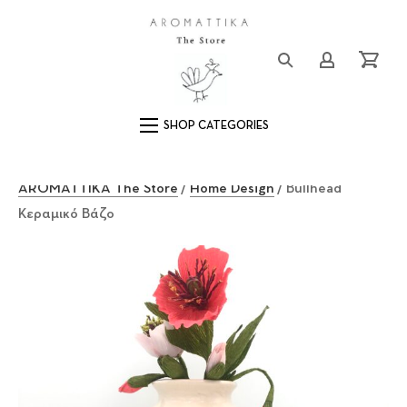
Close (Esc)
Logo
Login/Registe
Cart
Main Navigation
AROMATTIKA The Store
/
Home Design
/ Bullhead
Κεραμικό Βάζο