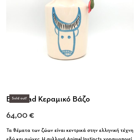
Bullhead Κεραμικό Βάζο
Sold out!
64,00
€
Τα θέματα των ζώων είναι κεντρικά στην ελληνική τέχνη
εδώ και αιώνες. Η συλλογή Animal Instincts χρησιμοποιεί