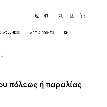
Clos
New Window
New Window
Login/Register
Cart
& WELLNESS
ART & PRINTS
EN
GR
ir
υ πόλεως ή παραλίας