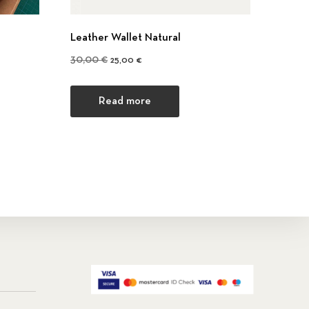
Leather Wallet Natural
Original price was: 30,00 €.
Current price is: 25,00 €.
30,00
€
25,00
€
Read more