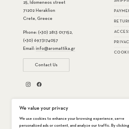
SHIPP
25, Idomeneos street
71202 Heraklion
PAYME
Crete, Greece
RETUR
ACCES
Phone:
(+30) 2813 017152,
(+30) 6973174057
PRIVA
Email:
info@aromattika.gr
COOKI
Contact Us
New Window
New Window
We value your privacy
We use cookies to enhance your browsing experience, serve
personalized ads or content, and analyze our traffic. By clickin