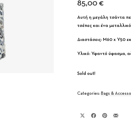
85,00
€
Αυτή η μεγάλη τσάντα πε
τσέπες και ένα μεταλλικ
Διαστάσεις: Μ60 x Υ50 ε
Υλικό: Υφαντό ύφασμα, α
Sold out!
Categories:
Bags & Accesso
Share on X
Share on Facebook
Share on Pinte
Share by