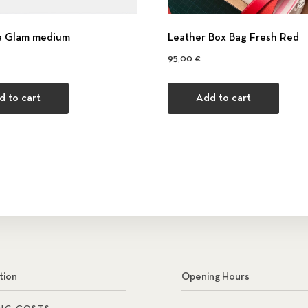
e Glam medium
Leather Box Bag Fresh Red
95,00
€
d to cart
Add to cart
tion
Opening Hours