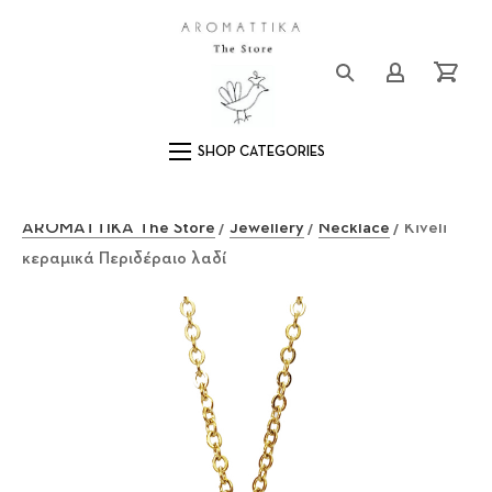
Close (Esc)
Logo
Login/Registe
Cart
Main Navigation
AROMATTIKA The Store
/
Jewellery
/
Necklace
/ Kiveli
κεραμικά Περιδέραιο λαδί