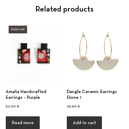
Related products
Previous
Nex
Sold out!
Amalia Handcrafted
Dangle Ceramic Earrings
Earrings – Purple
Dione 1
52,00
€
39,90
€
Read more
Add to cart