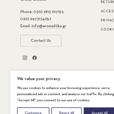
RETUR
ACCES
Phone:
(+30) 2813 017152,
(+30) 6973174057
PRIVA
Email:
info@aromattika.gr
COOKI
Contact Us
New Window
New Window
We value your privacy
We use cookies to enhance your browsing experience, serve
personalized ads or content, and analyze our traffic. By clickin
"Accept All", you consent to our use of cookies.
Copyright © 2026
AROMATTIKA The Store
. A
WordPress Theme by
FORQY
Customize
Reject All
Accept All