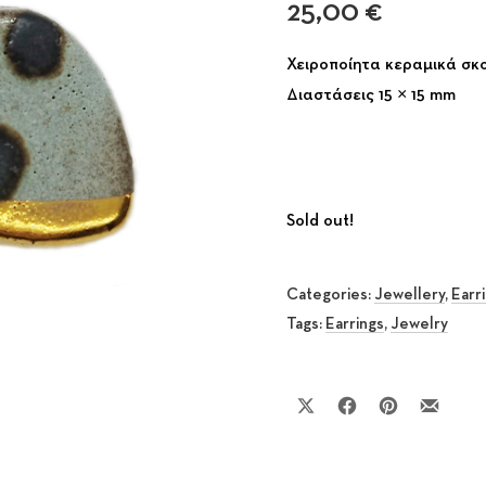
25,00
€
Χειροποίητα κεραμικά σκο
Διαστάσεις 15 × 15 mm
Sold out!
Categories:
Jewellery
,
Earr
Tags:
Earrings
,
Jewelry
Share on X
Share on Facebook
Share on Pinte
Share by