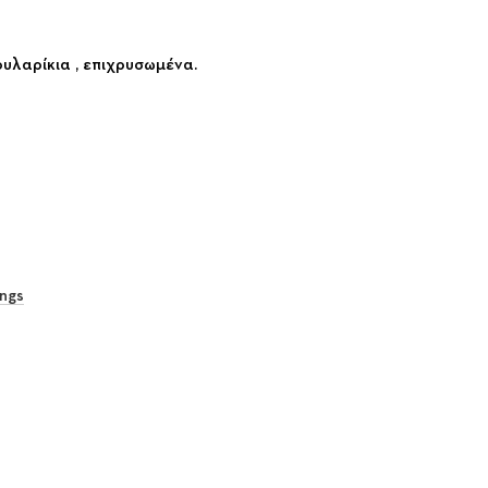
υλαρίκια , επιχρυσωμένα.
ings
rest
 Email