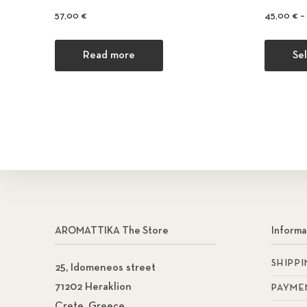
57,00
€
45,00
€
–
Read more
Se
AROMATTIKA The Store
Informa
SHIPP
25, Idomeneos street
71202 Heraklion
PAYME
Crete, Greece