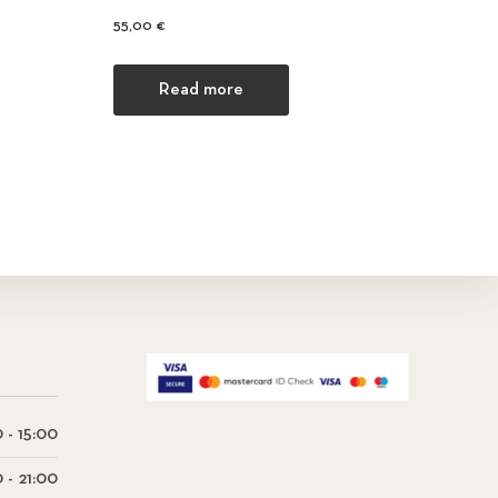
55,00
€
ns may be chosen on the product page
Read more
 - 15:00
0 - 21:00