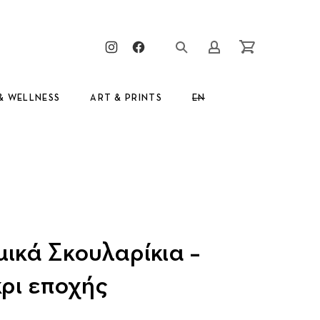
Clos
New Window
New Window
Login/Register
Cart
& WELLNESS
ART & PRINTS
EN
GR
μικά Σκουλαρίκια –
ρι εποχής