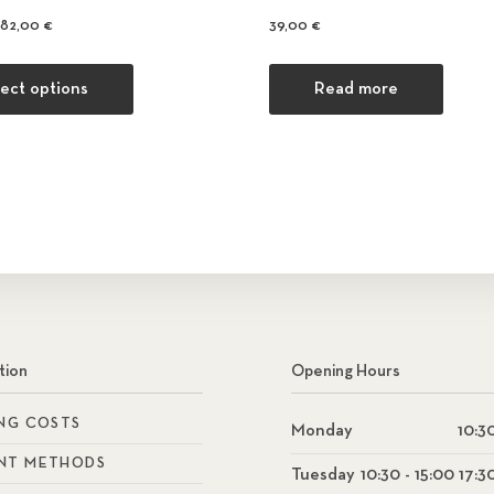
Price range: 45,00 € through 82,00 €
82,00
€
39,00
€
This product has multiple variants. The optio
lect options
Read more
tion
Opening Hours
ING COSTS
Monday
10:30
NT METHODS
Tuesday
10:30 - 15:00 17:3