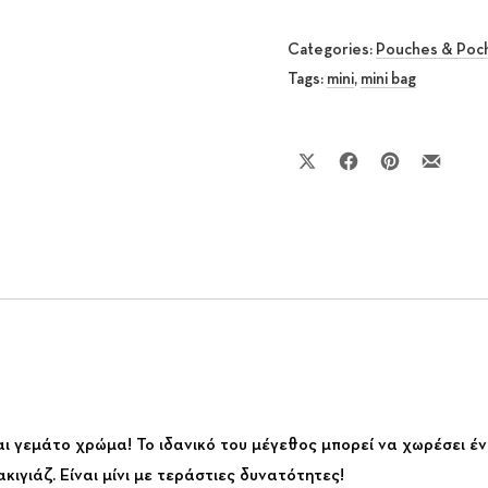
Categories:
Pouches & Poc
Tags:
mini
,
mini bag
Share on X
Share on Facebook
Share on Pinte
Share by
και γεμάτο χρώμα! Το ιδανικό του μέγεθος μπορεί να χωρέσει 
ιγιάζ. Είναι μίνι με τεράστιες δυνατότητες!