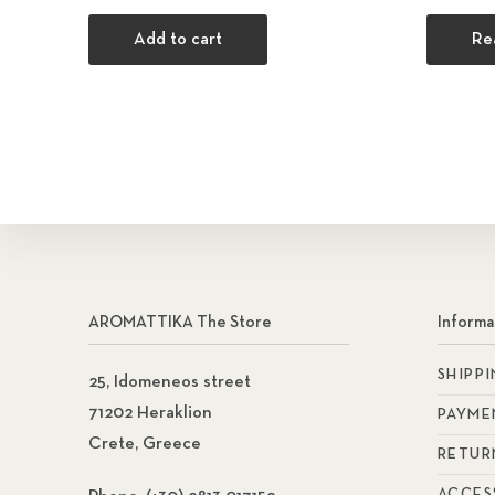
Add to cart
Re
AROMATTIKA The Store
Informa
SHIPP
25, Idomeneos street
71202 Heraklion
PAYME
Crete, Greece
RETUR
ACCES