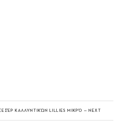
Nex
ΣΕΣΈΡ ΚΑΛΛΥΝΤΙΚΏΝ LILLIES ΜΙΚΡΌ — NEXT