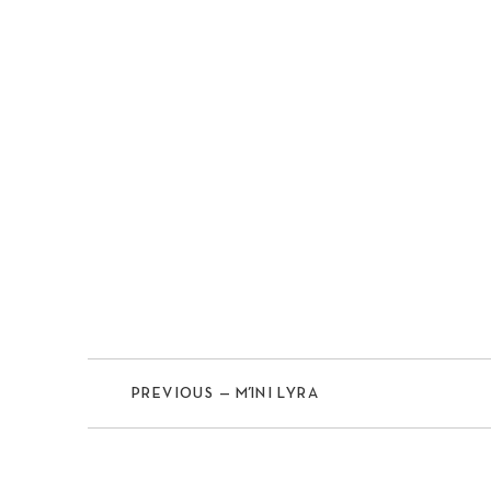
Previous
PREVIOUS — ΜΊΝΙ LYRA