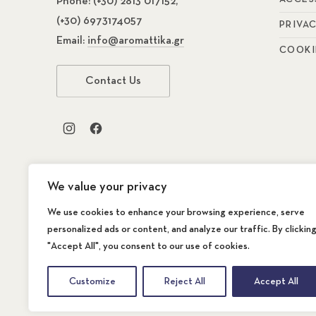
Phone:
(+30) 2813 017152,
(+30) 6973174057
PRIVA
Email:
info@aromattika.gr
COOKI
Contact Us
New Window
New Window
We value your privacy
We use cookies to enhance your browsing experience, serve
personalized ads or content, and analyze our traffic. By clickin
"Accept All", you consent to our use of cookies.
Copyright © 2026
AROMATTIKA The Store
. A
WordPress Theme by
FORQY
Customize
Reject All
Accept All