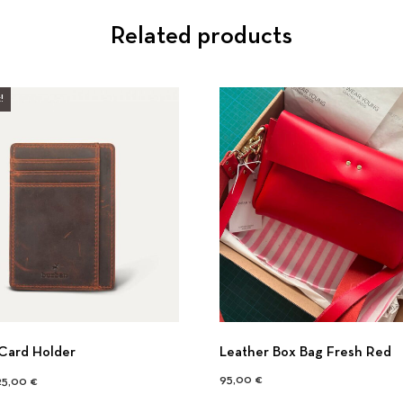
Related products
!
Card Holder
Leather Box Bag Fresh Red
riginal price was: 30,00 €.
Current price is: 25,00 €.
95,00
€
25,00
€