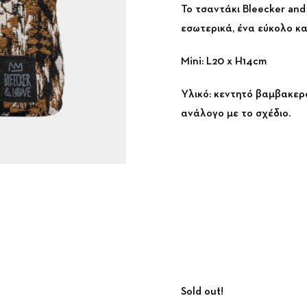
Το τσαντάκι Bleecker an
εσωτερικά, ένα εύκολο κα
Mini: L20 x H14cm
Υλικό: κεντητό βαμβακε
ανάλογο με το σχέδιο.
Sold out!