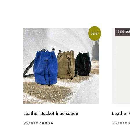
Sold out
Sale!
Leather Bucket blue suede
Leather 
Original price was: 95,00 €.
Current price is: 69,00 €.
O
95,00
€
30,00
€
69,00
€