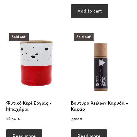
Add to cart
Sold out!
Sold out!
Φυτικό Κερί Σόγιας –
Βούτυρο Χειλιών Καρύδα –
Mπαχάρια
Κακάο
26,50
€
7,50
€
Read more
Read more