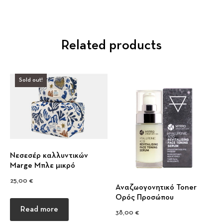
Related products
Sold out!
Νεσεσέρ καλλυντικών
Previous
Nex
Marge Μπλε μικρό
25,00
€
Αναζωογονητικό Toner
Ορός Προσώπου
Read more
38,00
€