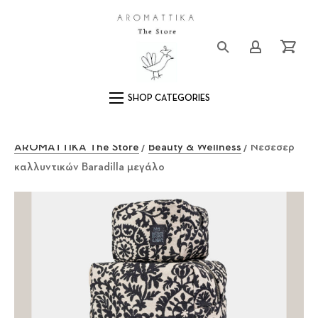
Close (Esc)
Logo
Login/Registe
Cart
Main Navigation
AROMATTIKA The Store
/
Beauty & Wellness
/ Νεσεσέρ
καλλυντικών Baradilla μεγάλο