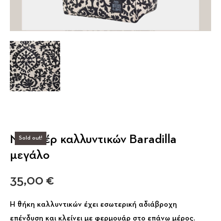
Νεσεσέρ καλλυντικών Baradilla
Sold out!
μεγάλο
35,00
€
Η θήκη καλλυντικών έχει εσωτερική αδιάβροχη
επένδυση και κλείνει με φερμουάρ στο επάνω μέρος.