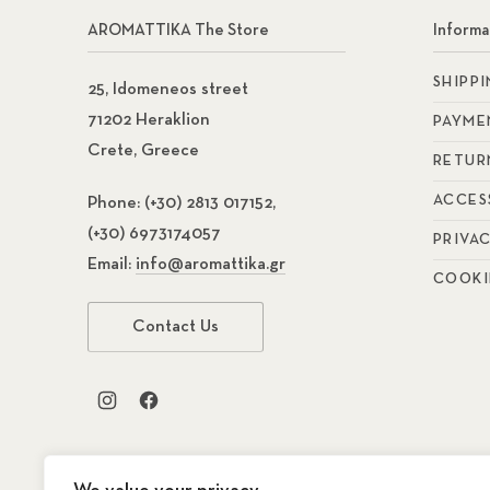
AROMATTIKA The Store
Informa
SHIPP
25, Idomeneos street
71202 Heraklion
PAYME
Crete, Greece
RETUR
ACCES
Phone:
(+30) 2813 017152,
(+30) 6973174057
PRIVA
Email:
info@aromattika.gr
COOKI
Contact Us
New Window
New Window