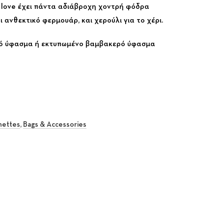
d love έχει πάντα αδιάβροχη χοντρή φόδρα
ι ανθεκτικό φερμουάρ, και χερούλι για το χέρι.
ρό ύφασμα ή εκτυπωμένο βαμβακερό ύφασμα
hettes
,
Bags & Accessories
rest
 Email