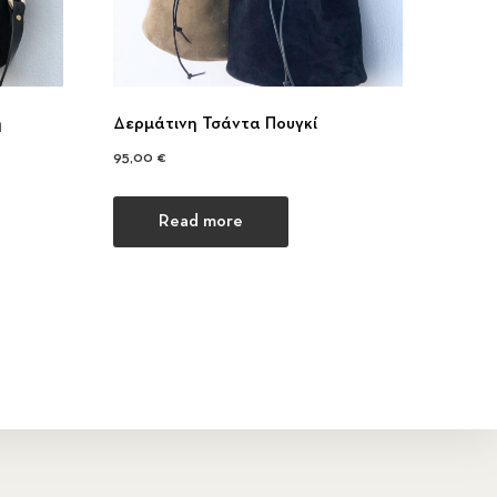
η
Δερμάτινη Τσάντα Πουγκί
95,00
€
Read more