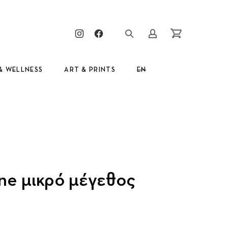
Clos
New Window
New Window
Login/Register
Cart
& WELLNESS
ART & PRINTS
EN
GR
ne μικρό μέγεθος