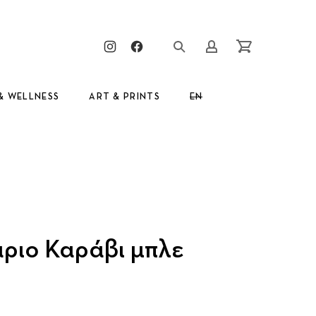
Clos
New Window
New Window
Login/Register
Cart
& WELLNESS
ART & PRINTS
EN
GR
ριο Καράβι μπλε