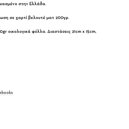
ευασμένο στην Ελλάδα.
ση σε χαρτί βελουτέ ματ 200γρ.
gr οικολογικά φύλλα. Διαστάσεις 21cm x 15cm,
ebooks
rest
 Email