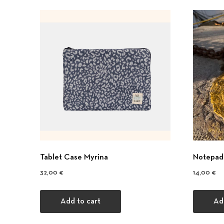
Tablet Case Myrina
Notepad 
32,00
€
14,00
€
Add to cart
Ad