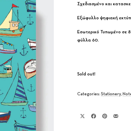
Σχεδιασμένο και κατασκ
Εξώφυλλο ψηφιακή εκτύπω
Εσωτερικό Τυπωμένο σε 80
φύλλα 60.
Sold out!
Categories:
Stationery
,
Not
Share on X
Share on Facebook
Share on Pinte
Share by