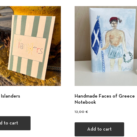
Islanders
Handmade Faces of Greece
Notebook
12,00
€
d to cart
Add to cart