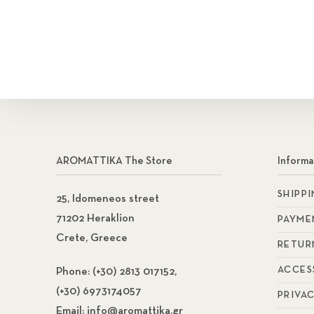
AROMATTIKA The Store
Informa
SHIPP
25, Idomeneos street
71202 Heraklion
PAYME
Crete, Greece
RETUR
ACCES
Phone:
(+30) 2813 017152,
(+30) 6973174057
PRIVA
Email:
info@aromattika.gr