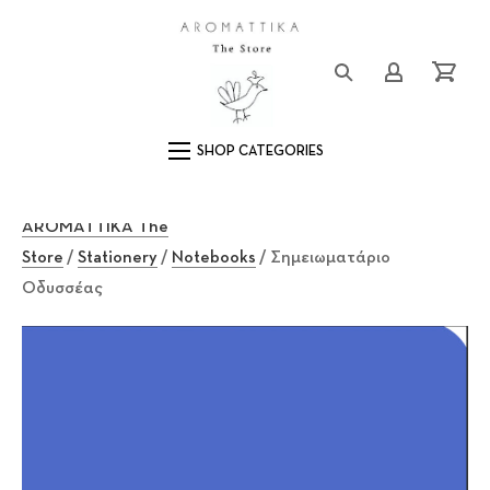
Close (Esc)
Logo
Login/Registe
Cart
Main Navigation
AROMATTIKA The
Store
/
Stationery
/
Notebooks
/ Σημειωματάριο
Οδυσσέας