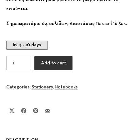
κινούνται.
Σημειωματάριο 64 σελίδων, Διαστάσεις 11εκ επί 16,5εκ.
In 4 - 10 days
Σημειωματάριο Οδυσσέας quantity
Add to cart
Categories:
Stationery
,
Notebooks
Share on X
Share on Facebook
Share on Pinterest
Share by Email
DESCRIPTION