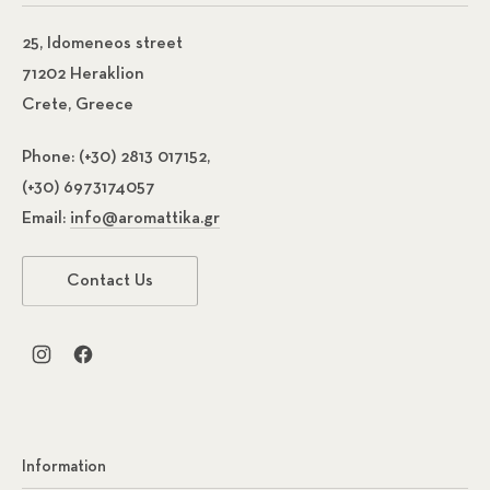
25, Idomeneos street
71202 Heraklion
Crete, Greece
Phone:
(+30) 2813 017152,
(+30) 6973174057
Email:
info@aromattika.gr
Contact Us
New Window
New Window
Information