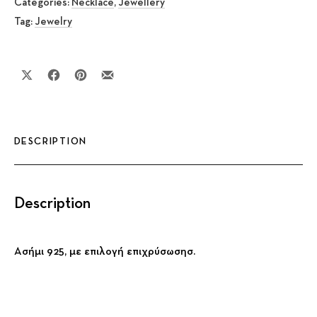
Categories:
Necklace
,
Jewellery
Tag:
Jewelry
Share on X
Share on Facebook
Share on Pinterest
Share by Email
DESCRIPTION
Description
Ασήμι 925, με επιλογή επιχρύσωσησ.