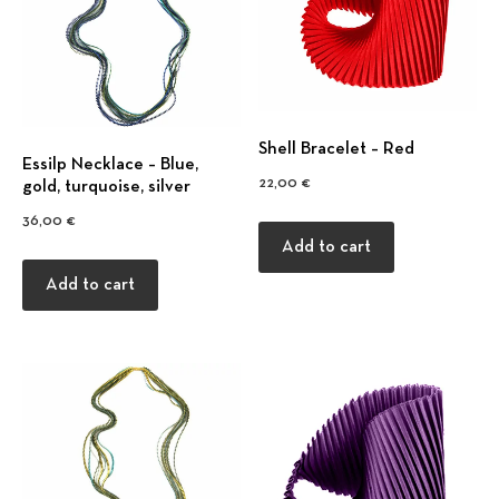
Shell Bracelet – Red
Εssilp Necklace – Βlue,
22,00
€
gold, turquoise, silver
36,00
€
Previous
Nex
Add to cart
Add to cart