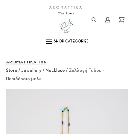
Close (Esc)
Logo
Login/Registe
Cart
Main Navigation
AROMATTIKA The
Store
/
Jewellery
/
Necklace
/ Συλλογή Tubes –
Περιδέραιο μπλε