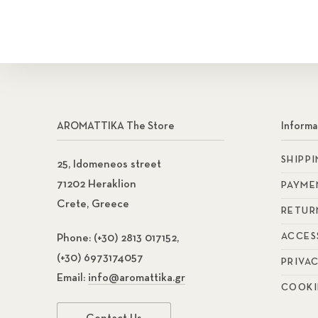
AROMATTIKA The Store
Informa
SHIPP
25, Idomeneos street
71202 Heraklion
PAYME
Crete, Greece
RETUR
ACCES
Phone:
(+30) 2813 017152,
(+30) 6973174057
PRIVA
Email:
info@aromattika.gr
COOKI