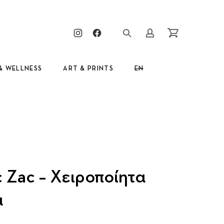
Clos
New Window
New Window
Login/Register
Cart
& WELLNESS
ART & PRINTS
EN
GR
 Zac – Χειροποίητα
α