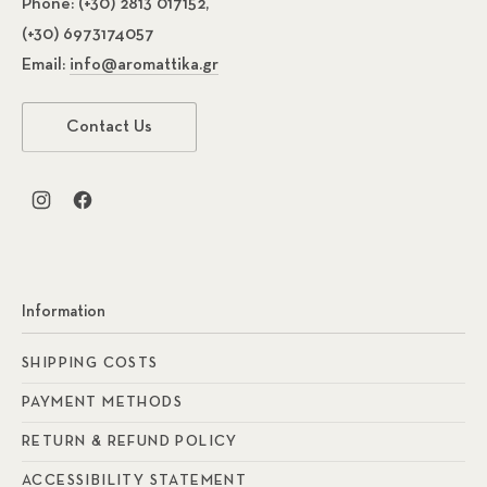
Phone:
(+30) 2813 017152,
(+30) 6973174057
Email:
info@aromattika.gr
Contact Us
New Window
New Window
Information
SHIPPING COSTS
PAYMENT METHODS
RETURN & REFUND POLICY
ACCESSIBILITY STATEMENT