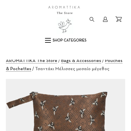
Close (Esc)
Logo
Login/Registe
Cart
Main Navigation
AROMATTIKA The Store
/
Bags & Accessories
/
Pouches
& Pochettes
/ Τσαντάκι Μέλισσες μεσαίο μέγεθος