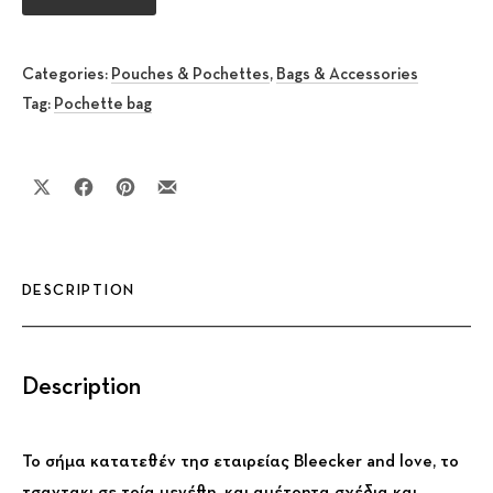
Categories:
Pouches & Pochettes
,
Bags & Accessories
Tag:
Pochette bag
Share on X
Share on Facebook
Share on Pinterest
Share by Email
DESCRIPTION
Description
Το σήμα κατατεθέν τησ εταιρείας Bleecker and love, το