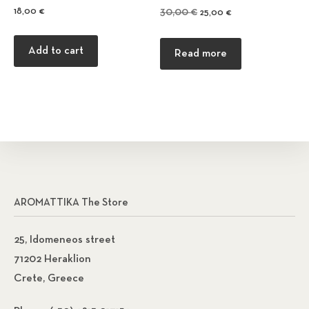
Original price was: 30,00 €
Current price is: 2
18,00
€
30,00
€
25,00
€
Add to cart
Read more
AROMATTIKA The Store
25, Idomeneos street
71202 Heraklion
Crete, Greece