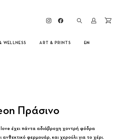
Clos
New Window
New Window
Login/Register
Cart
& WELLNESS
ART & PRINTS
EN
GR
eon Πράσινο
d love έχει πάντα αδιάβροχη χοντρή φόδρα
ι ανθεκτικό φερμουάρ, και χερούλι για το χέρι.