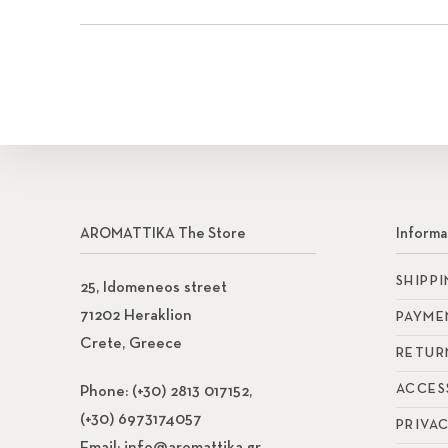
AROMATTIKA The Store
Informa
SHIPP
25, Idomeneos street
71202 Heraklion
PAYME
Crete, Greece
RETUR
ACCES
Phone:
(+30) 2813 017152,
(+30) 6973174057
PRIVA