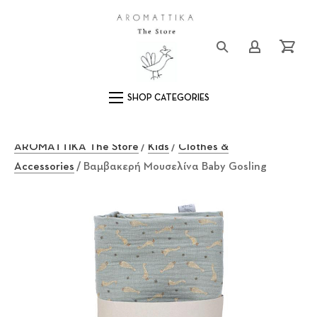
Close (Esc)
Logo
Login/Registe
Cart
Main Navigation
AROMATTIKA The Store
/
Kids
/
Clothes &
Accessories
/ Βαμβακερή Μουσελίνα Baby Gosling