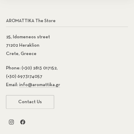
AROMATTIKA The Store
25, Idomeneos street
71202 Heraklion
Crete, Greece
Phone:
(+30) 2813 017152,
(+30) 6973174057
Email:
info@aromattika.gr
Contact Us
New Window
New Window