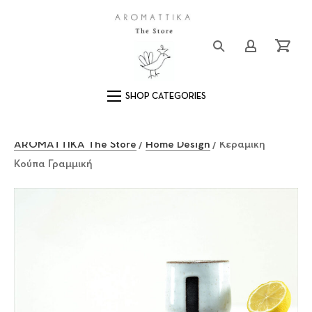
Close (Esc)
Logo
Login/Registe
Cart
Main Navigation
AROMATTIKA The Store
/
Home Design
/ Κεραμική
Κούπα Γραμμική