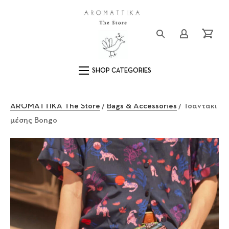
Close (Esc)
Logo
Login/Registe
Cart
Main Navigation
AROMATTIKA The Store
/
Bags & Accessories
/ Τσαντάκι
μέσης Bongo