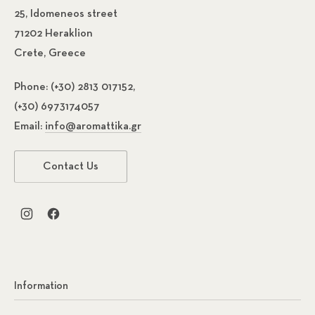
25, Idomeneos street
71202 Heraklion
Crete, Greece
Phone:
(+30) 2813 017152,
(+30) 6973174057
Email:
info@aromattika.gr
Contact Us
New Window
New Window
Information