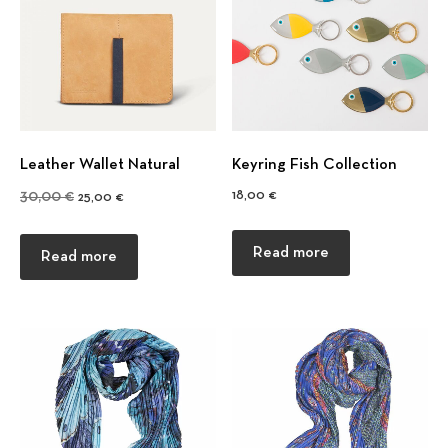
Leather Wallet Natural
Keyring Fish Collection
Original price was: 30,00 €.
Current price is: 25,00 €.
18,00
€
30,00
€
25,00
€
Previous
Nex
Read more
Read more