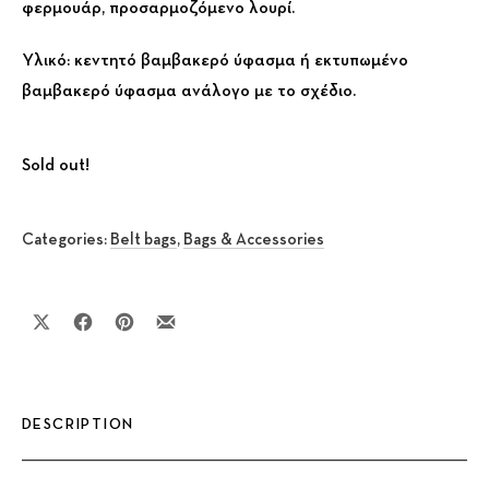
φερμουάρ, προσαρμοζόμενο λουρί.
Υλικό: κεντητό βαμβακερό ύφασμα ή εκτυπωμένο
βαμβακερό ύφασμα ανάλογο με το σχέδιο.
Sold out!
Categories:
Belt bags
,
Bags & Accessories
Share on X
Share on Facebook
Share on Pinterest
Share by Email
DESCRIPTION