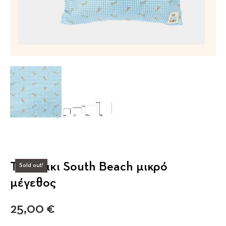
Τσαντάκι South Beach μικρό
Sold out!
μέγεθος
25,00
€