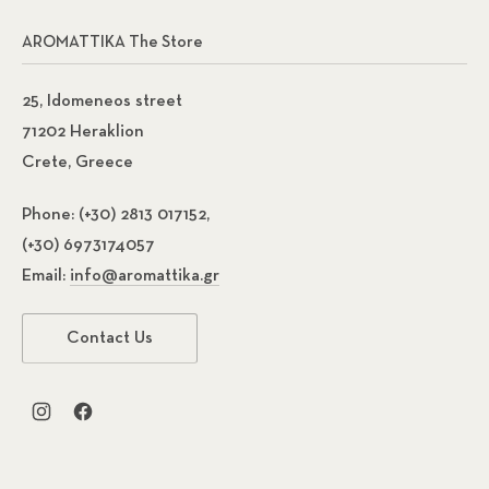
AROMATTIKA The Store
25, Idomeneos street
71202 Heraklion
Crete, Greece
Phone:
(+30) 2813 017152,
(+30) 6973174057
Email:
info@aromattika.gr
Contact Us
New Window
New Window