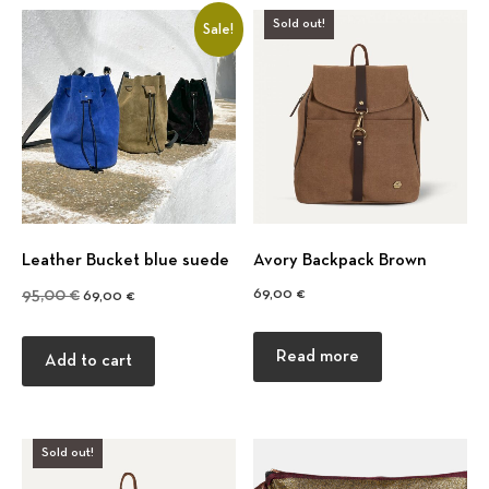
Sold out!
Sale!
Leather Bucket blue suede
Avory Backpack Brown
Previous
Nex
Original price was: 95,00 €.
Current price is: 69,00 €.
69,00
€
95,00
€
69,00
€
Read more
Add to cart
Sold out!