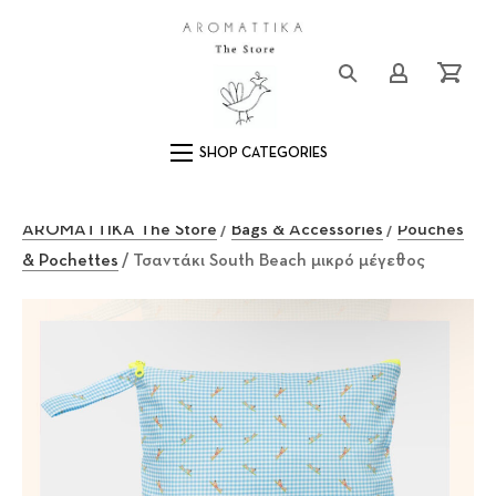
Close (Esc)
Logo
Login/Registe
Cart
Main Navigation
AROMATTIKA The Store
/
Bags & Accessories
/
Pouches
& Pochettes
/ Τσαντάκι South Beach μικρό μέγεθος