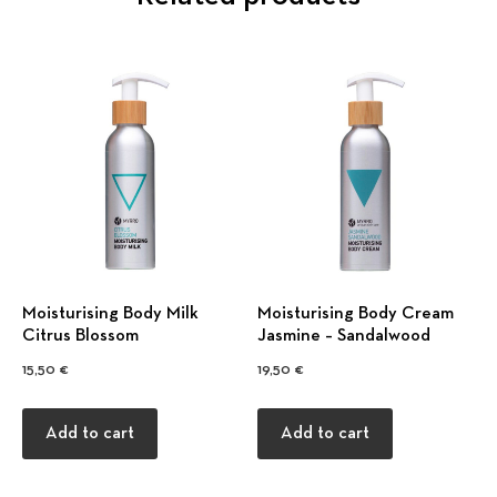
Moisturising Body Milk
Moisturising Body Cream
Previous
Nex
Citrus Blossom
Jasmine – Sandalwood
15,50
€
19,50
€
Add to cart
Add to cart